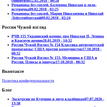
спиритизм
12.02.2018 - 00:28
Романовы без соплей. Балерина Николая и дядя-
истеричка
09.02.2018 - 02:25
Романовы без соплей. Мария Николаевна и Николай
Лейхтенбергский
09.02.2018 - 02:24
Россия Чужой взгляд
РЧВ 155 Украинский комикс про Николая II, Ленина
и Красную армию
28.01.2019 - 14:32
Россия Чужой Взгляд № 154 Классика антисоветской
пропаганды: США против коммунистов
17.10.2018 -
08:32
Россия Чужой Взгляд № 153. Медицина в США и
России. Плюсы и минусы
17.10.2018 - 08:32
Вконтакте
Политика конфиденциальности
Блог
Экскурсия по Купчино и двум кладбищам
07.07.2026 -
13:38