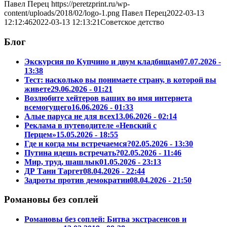
Павел Перец
https://peretzprint.ru/wp-
content/uploads/2018/02/logo-1.png
Павел Перец
2022-03-13
12:12:46
2022-03-13 12:13:21
Советское детство
Блог
Экскурсия по Купчино и двум кладбищам
07.07.2026 -
13:38
Тест: насколько вы понимаете страну, в которой вы
живете
29.06.2026 - 01:21
Возлюбите хейтеров ваших во имя интернета
всемогущего
16.06.2026 - 01:33
Алые паруса не для всех
13.06.2026 - 02:14
Реклама в путеводителе «Невский с
Перцем»
15.05.2026 - 18:55
Где и когда мы встречаемся?
02.05.2026 - 13:30
Путина идешь встречать?
02.05.2026 - 11:46
Мир, труд, шашлык
01.05.2026 - 23:13
ДР Тани Таргет
08.04.2026 - 22:44
Задроты против демократии
08.04.2026 - 21:50
Романовы без соплей
Романовы без соплей: Битва экстрасенсов и