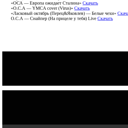
«ОСА — Европа ожидает Сталина»
Скачать
«О.С.А — YMCA cover (Virus)»
Скачать
«Ласковый октябрь (Перец&Яковлев) — Белые чехи»
Скач
О.С.А — Снайпер (На прицеле у тебя) Live
Скачать