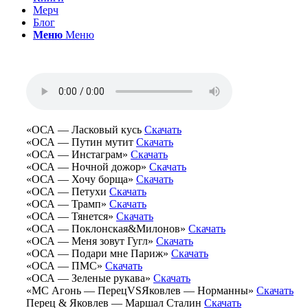
Мерч
Блог
Меню
Меню
«ОСА — Ласковый кусь
Скачать
«ОСА — Путин мутит
Скачать
«ОСА — Инстаграм»
Скачать
«ОСА — Ночной дожор»
Скачать
«ОСА — Хочу борща»
Скачать
«ОСА — Петухи
Скачать
«ОСА — Трамп»
Скачать
«ОСА — Тянется»
Скачать
«ОСА — Поклонская&Милонов»
Скачать
«ОСА — Меня зовут Гугл»
Скачать
«ОСА — Подари мне Париж»
Скачать
«ОСА — ПМС»
Скачать
«ОСА — Зеленые рукава»
Скачать
«МС Агонь — ПерецVSЯковлев — Норманны»
Скачать
Перец & Яковлев — Маршал Сталин
Скачать