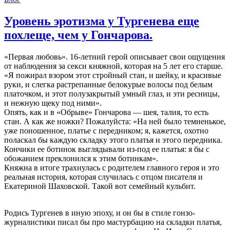
Уровень эротизма у Тургенева еще
похлеще, чем у Гончарова.
«Первая любовь». 16-летний герой описывает свои ощущения
от наблюдения за секси княжной, которая на 5 лет его старше.
«Я пожирал взором этот стройный стан, и шейку, и красивые
руки, и слегка растрепанные белокурые волосы под белым
платочком, и этот полузакрытый умный глаз, и эти ресницы,
и нежную щеку под ними».
Опять, как и в «Обрыве» Гончарова — шея, талия, то есть
стан. А как же ножки? Пожалуйста: «На ней было темненькое,
уже поношенное, платье с передником; я, кажется, охотно
поласкал бы каждую складку этого платья и этого передника.
Кончики ее ботинок выглядывали из-под ее платья: я бы с
обожанием преклонился к этим ботинкам».
Княжна в итоге трахнулась с родителем главного героя и это
реальная история, которая случилась с отцом писателя и
Екатериной Шаховской. Такой вот семейный кульбит.
Родись Тургенев в иную эпоху, и он бы в стиле гонзо-
журналистики писал бы про мастурбацию на складки платья,