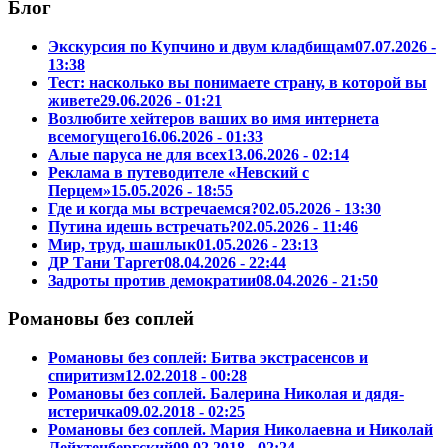
Блог
Экскурсия по Купчино и двум кладбищам
07.07.2026 -
13:38
Тест: насколько вы понимаете страну, в которой вы
живете
29.06.2026 - 01:21
Возлюбите хейтеров ваших во имя интернета
всемогущего
16.06.2026 - 01:33
Алые паруса не для всех
13.06.2026 - 02:14
Реклама в путеводителе «Невский с
Перцем»
15.05.2026 - 18:55
Где и когда мы встречаемся?
02.05.2026 - 13:30
Путина идешь встречать?
02.05.2026 - 11:46
Мир, труд, шашлык
01.05.2026 - 23:13
ДР Тани Таргет
08.04.2026 - 22:44
Задроты против демократии
08.04.2026 - 21:50
Романовы без соплей
Романовы без соплей: Битва экстрасенсов и
спиритизм
12.02.2018 - 00:28
Романовы без соплей. Балерина Николая и дядя-
истеричка
09.02.2018 - 02:25
Романовы без соплей. Мария Николаевна и Николай
Лейхтенбергский
09.02.2018 - 02:24