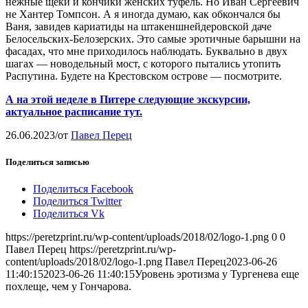
нежные щеки и кончики женских туфель. Но Иван Сергеевич
не Хантер Томпсон. А я иногда думаю, как обкончался бы
Ваня, завидев кариатиды на штакеншнейдеровской даче
Белосельских-Белозерских. Это самые эротичные барышни на
фасадах, что мне приходилось наблюдать. Буквально в двух
шагах — новодельный мост, с которого пытались утопить
Распутина. Будете на Крестовском острове — посмотрите.
А на этой неделе в Питере следующие экскурсии,
актуальное расписание тут.
26.06.2023
/
от
Павел Перец
Поделиться записью
Поделиться Facebook
Поделиться Twitter
Поделиться Vk
https://peretzprint.ru/wp-content/uploads/2018/02/logo-1.png
0
0
Павел Перец
https://peretzprint.ru/wp-
content/uploads/2018/02/logo-1.png
Павел Перец
2023-06-26
11:40:15
2023-06-26 11:40:15
Уровень эротизма у Тургенева еще
похлеще, чем у Гончарова.