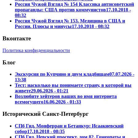
Россия Чужой Взгляд № 154 Классика антисоветской
пропаганды: США против коммунистов
17.10.2018 -
08:32
Россия Чужой Взгляд № 153. Медицина в США и
России. Плюсы и минусы
17.10.2018 - 08:32
Вконтакте
Политика конфиденциальности
Блог
Экскурсия по Купчино и двум кладбищам
07.07.2026 -
13:38
Тест: насколько вы понимаете страну, в которой вы
живете
29.06.2026 - 01:21
Возлюбите хейтеров ваших во имя интернета
всемогущего
16.06.2026 - 01:33
Исторический Санкт-Петербург
СПб Гид. Монферран и Бетанкур: Исаакиевский
собор
17.10.2018 - 08:35
СПб Гид. Невский проспект, дом 82. Гомеопаты и