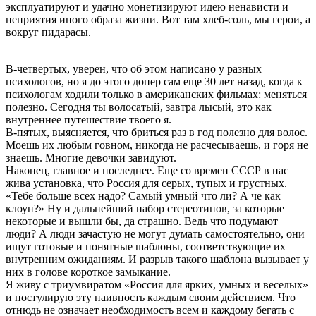
эксплуатируют и удачно монетизируют идею ненависти и
неприятия иного образа жизни. Вот там хлеб-соль, мы герои, а
вокруг пидарасы.
В-четвертых, уверен, что об этом написано у разных
психологов, но я до этого допер сам еще 30 лет назад, когда к
психологам ходили только в американских фильмах: меняться
полезно. Сегодня ты волосатый, завтра лысый, это как
внутреннее путешествие твоего я.
В-пятых, выясняется, что бриться раз в год полезно для волос.
Моешь их любым говном, никогда не расчесываешь, и горя не
знаешь. Многие девочки завидуют.
Наконец, главное и последнее. Еще со времен СССР в нас
жива установка, что Россия для серых, тупых и грустных.
«Тебе больше всех надо? Самый умный что ли? А че как
клоун?» Ну и дальнейший набор стереотипов, за которые
некоторые и вышли бы, да страшно. Ведь что подумают
люди? А люди зачастую не могут думать самостоятельно, они
ищут готовые и понятные шаблоны, соответствующие их
внутренним ожиданиям. И разрыв такого шаблона вызывает у
них в голове короткое замыкание.
Я живу с триумвиратом «Россия для ярких, умных и веселых»
и постулирую эту наивность каждым своим действием. Что
отнюдь не означает необходимость всем и каждому бегать с