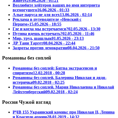
живете
29.06.2026 - 01:21
Возлюбите хейтеров ваших во имя интернета
всемогущего
16.06.2026 - 01:33
Алые паруса не для всех
13.06.2026 - 02:14
Реклама в путеводителе «Невский с
Перцем»
15.05.2026 - 18:55
Где и когда мы встречаемся?
02.05.2026 - 13:30
Путина идешь встречать?
02.05.2026 - 11:46
Мир, труд, шашлык
01.05.2026 - 23:13
ДР Тани Таргет
08.04.2026 - 22:44
Задроты против демократии
08.04.2026 - 21:50
Романовы без соплей
Романовы без соплей: Битва экстрасенсов и
спиритизм
12.02.2018 - 00:28
Романовы без соплей. Балерина Николая и дядя-
истеричка
09.02.2018 - 02:25
Романовы без соплей. Мария Николаевна и Николай
Лейхтенбергский
09.02.2018 - 02:24
Россия Чужой взгляд
РЧВ 155 Украинский комикс про Николая II, Ленина
и Красную армию
28.01.2019 - 14:32