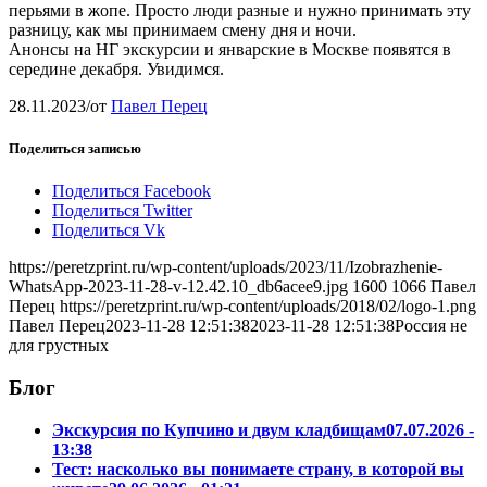
перьями в жопе. Просто люди разные и нужно принимать эту
разницу, как мы принимаем смену дня и ночи.
Анонсы на НГ экскурсии и январские в Москве появятся в
середине декабря. Увидимся.
28.11.2023
/
от
Павел Перец
Поделиться записью
Поделиться Facebook
Поделиться Twitter
Поделиться Vk
https://peretzprint.ru/wp-content/uploads/2023/11/Izobrazhenie-
WhatsApp-2023-11-28-v-12.42.10_db6acee9.jpg
1600
1066
Павел
Перец
https://peretzprint.ru/wp-content/uploads/2018/02/logo-1.png
Павел Перец
2023-11-28 12:51:38
2023-11-28 12:51:38
Россия не
для грустных
Блог
Экскурсия по Купчино и двум кладбищам
07.07.2026 -
13:38
Тест: насколько вы понимаете страну, в которой вы