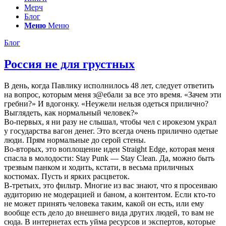
Мерч
Блог
Меню
Меню
Блог
Россия не для грустных
В день, когда Павлику исполнилось 48 лет, следует ответить
на вопрос, которым меня з@ебали за все это время. «Зачем эти
гребни?» И вдогонку. «Неужели нельзя одеться прилично?
Выглядеть, как нормальный человек?»
Во-первых, я ни разу не слышал, чтобы чел с ирокезом украл
у государства вагон денег. Это всегда очень прилично одетые
люди. Прям нормальные до серой стены.
Во-вторых, это воплощение идеи Straight Edge, которая меня
спасла в молодости: Stay Punk — Stay Clean. Да, можно быть
трезвым панком и ходить, кстати, в весьма приличных
костюмах. Пусть и ярких расцветок.
В-третьих, это фильтр. Многие из вас знают, что я просеиваю
аудиторию не модерацией и баном, а контентом. Если кто-то
не может принять человека таким, какой он есть, или ему
вообще есть дело до внешнего вида других людей, то вам не
сюда. В интернетах есть уйма ресурсов и экспертов, которые