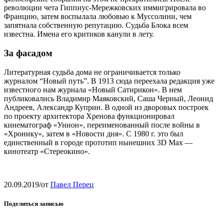
революции чета Гиппиус-Мережковских иммигрировала во
Францию, затем воспылала любовью к Муссолини, чем
запятнала собственную репутацию. Судьба Блока всем
известна. Имена его критиков канули в лету.
За фасадом
Литературная судьба дома не ограничивается только
журналом “Новый путь”. В 1913 сюда переехала редакция уже
известного нам журнала «Новый Сатирикон». В нем
публиковались Владимир Маяковский, Саша Черный, Леонид
Андреев, Александр Куприн. В одной из дворовых построек
по проекту архитектора Хренова функционировал
кинематограф «Унион», переименованный после войны в
«Хронику», затем в «Новости дня». C 1980 г. это был
единственный в городе прототип нынешних 3D Мах —
кинотеатр «Стереокино».
20.09.2019
/
от
Павел Перец
Поделиться записью