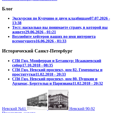
Блог
Экскурсия по Купчино и двум кладбищам
07.07.2026 -
13:38
Тест: насколько вы понимаете страну, в которой вы
живете
29.06.2026 - 01:21
Возлюбите хейтеров ваших во имя интернета
всемогущего
16.06.2026 - 01:33
Исторический Санкт-Петербург
СПб Гид. Монферран и Бетанкур: Исаакиевский
собор
17.10.2018 - 08:35
СПб Гид. Невский проспект, дом 82. Гомеопаты и
проститутки
11.02.2018 - 20:33
СПб Гид. Невский проспект, дом 80. Пушкин и
Арзамас, Берггольц и Паризиана
11.02.2018 - 20:32
Невский №61
Невский 90-92