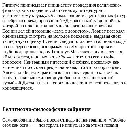
Гиппиус приписывает инициативу проведения религиозно-
философских собраний собственному литературно-
эстетическому кружку. Она была одной из центральных фигур
серебряного века, прозванной «Декадентской мадонной», к
которой на поклон ходили многие начинающие авторы.
Есенин дал ей прозвище «дама с лорнетом». Лорнет позволял
оценивающе смотреть на молодое поколение, выдавая свою
экспертную оценку. Есенин, следуя тогдашней салонной моде
на все деревенское, изображая из себя простого парня из
глубинки, пришел в дом Гиппиус-Мережковских в валенках.
«Вы, кажется, в новых гетрах?» — встретила его хозяйка
вопросом. Наигранный питерский снобизм, поскольку, как
вспоминал поэт, она прекрасна знала, что это за сорт обуви.
Александр Бенуа характеризовал нашу героиню как очень
тощую, довольно миловидную блондинку с постоянной
«улыбкой Джоконды» на устах, но неустанно позировавшую и
кривлявшуюся.
Религиозно-философские собрания
Самолюбование было порой отнюдь не наигранным. «Люблю
себя как бога», — повторяла Гиппиус. Но за этими позами