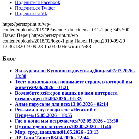
Поделиться Facebook
Поделиться Twitter
Поделиться Vk
https://peretzprint.ru/wp-
content/uploads/2019/09/avenue_du_cinema_011-1.png
345
500
Павел Перец
https://peretzprint.ru/wp-
content/uploads/2018/02/logo-1.png
Павел Перец
2019-09-20
13:36:18
2019-09-28 15:03:03
Невский №88
Блог
Экскурсия по Купчино и двум кладбищам
07.07.2026 -
13:38
Тест: насколько вы понимаете страну, в которой вы
живете
29.06.2026 - 01:21
Возлюбите хейтеров ваших во имя интернета
всемогущего
16.06.2026 - 01:33
Алые паруса не для всех
13.06.2026 - 02:14
Реклама в путеводителе «Невский с
Перцем»
15.05.2026 - 18:55
Где и когда мы встречаемся?
02.05.2026 - 13:30
Путина идешь встречать?
02.05.2026 - 11:46
Мир, труд, шашлык
01.05.2026 - 23:13
ДР Тани Таргет
08.04.2026 - 22:44