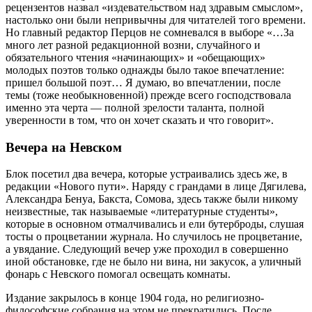
рецензентов назвал «издевательством над здравым смыслом»,
настолько они были непривычны для читателей того времени.
Но главный редактор Перцов не сомневался в выборе «…За
много лет разной редакционной возни, случайного и
обязательного чтения «начинающих» и «обещающих»
молодых поэтов только однажды было такое впечатление:
пришел большой поэт… Я думаю, во впечатлении, после
темы (тоже необыкновенной) прежде всего господствовала
именно эта черта — полной зрелости таланта, полной
уверенности в том, что он хочет сказать и что говорит».
Вечера на Невском
Блок посетил два вечера, которые устраивались здесь же, в
редакции «Нового пути». Наряду с грандами в лице Дягилева,
Александра Бенуа, Бакста, Сомова, здесь также были никому
неизвестные, так называемые «литературные студенты»,
которые в основном отмалчивались и ели бутерброды, слушая
тосты о процветании журнала. Но случилось не процветание,
а увядание. Следующий вечер уже проходил в совершенно
иной обстановке, где не было ни вина, ни закусок, а уличный
фонарь с Невского помогал освещать комнаты.
Издание закрылось в конце 1904 года, но религиозно-
философские собрания на этом не прекратились. После