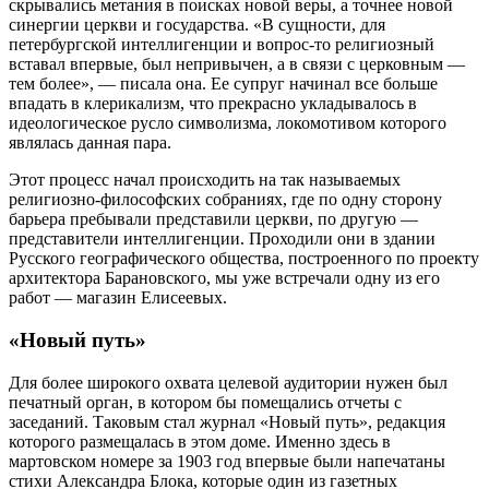
скрывались метания в поисках новой веры, а точнее новой
синергии церкви и государства. «В сущности, для
петербургской интеллигенции и вопрос-то религиозный
вставал впервые, был непривычен, а в связи с церковным —
тем более», — писала она. Ее супруг начинал все больше
впадать в клерикализм, что прекрасно укладывалось в
идеологическое русло символизма, локомотивом которого
являлась данная пара.
Этот процесс начал происходить на так называемых
религиозно-философских собраниях, где по одну сторону
барьера пребывали представили церкви, по другую —
представители интеллигенции. Проходили они в здании
Русского географического общества, построенного по проекту
архитектора Барановского, мы уже встречали одну из его
работ — магазин Елисеевых.
«Новый путь»
Для более широкого охвата целевой аудитории нужен был
печатный орган, в котором бы помещались отчеты с
заседаний. Таковым стал журнал «Новый путь», редакция
которого размещалась в этом доме. Именно здесь в
мартовском номере за 1903 год впервые были напечатаны
стихи Александра Блока, которые один из газетных