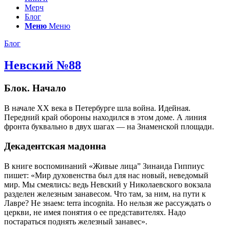
Мерч
Блог
Меню
Меню
Блог
Невский №88
Блок. Начало
В начале ХХ века в Петербурге шла война. Идейная.
Передний край обороны находился в этом доме. А линия
фронта буквально в двух шагах — на Знаменской площади.
Декадентская мадонна
В книге воспоминаний «Живые лица” Зинаида Гиппиус
пишет: «Мир духовенства был для нас новый, неведомый
мир. Мы смеялись: ведь Невский у Николаевского вокзала
разделен железным занавесом. Что там, за ним, на пути к
Лавре? Не знаем: terra incognita. Но нельзя же рассуждать о
церкви, не имея понятия о ее представителях. Надо
постараться поднять железный занавес».