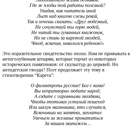
Где ж плоды той работы полезной?
Увидав, как читатель иной
Льет над книгою слезы рекой,
Так и хочешь сказать: «Друг любезный,
Не сочувствуй ты горю людей,
Не читай ты гуманных книжонок,
Но не ставь за каретой гвоздей,
Чтоб, вскочив, накололся ребенок!»
Это поразительное свидетельство эпохи. Нам не привыкать к
антиголубиным штырям, которые торчат из некоторых
исторических памятников: от скульптур до церквей. Но
антидетские гвозди? Поэт продолжает эту тему в
стихотворении “Карета”:
О филантропы русские! Бог с вами!
Вы непритворно любите народ,
А ездите с огромными гвоздями,
Чтобы впотьмах усталый пешеход
Или шалун мальчишка, кто случится,
Вскочивши на запятки, заплатил
Увечьем за желанье прокатиться
За вашим экипажем…