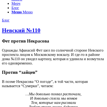
Мерч
Блог
Меню
Меню
Блог
Невский №110
Фет против Некрасова
Однажды Афанасий Фет шел по солнечной стороне Невского
проспекта лицом к Московскому вокзалу. И где-то в районе
дома №110 он увидел картину, которая и удивила и возмутила
его одновременно.
Против “зайцев”
В поэме Некрасова “О погоде”, в той части, которая
называется “Сумерки”, читаем:
…Мы довольно похвал расточали,
И довольно сплели мы венков
Тем, которые нам рисовали
Любопытную жизнь бедняков.