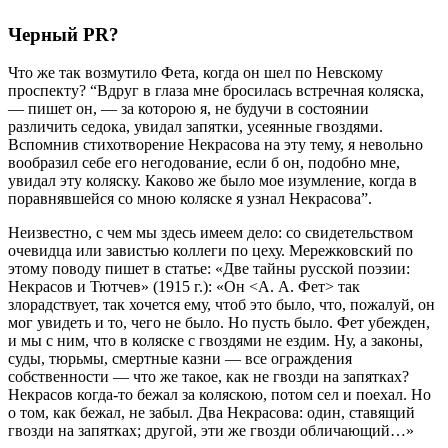
Черный PR?
Что же так возмутило Фета, когда он шел по Невскому
проспекту? “Вдруг в глаза мне бросилась встречная коляска,
— пишет он, — за которою я, не будучи в состоянии
различить седока, увидал запятки, усеянные гвоздями.
Вспомнив стихотворение Некрасова на эту тему, я невольно
вообразил себе его негодование, если б он, подобно мне,
увидал эту коляску. Каково же было мое изумление, когда в
поравнявшейся со мною коляске я узнал Некрасова”.
Неизвестно, с чем мы здесь имеем дело: со свидетельством
очевидца или завистью коллеги по цеху. Мережковский по
этому поводу пишет в статье: «Две тайны русской поэзии:
Некрасов и Тютчев» (1915 г.): «Он <А. А. Фет> так
злорадствует, так хочется ему, чтоб это было, что, пожалуй, он
мог увидеть и то, чего не было. Но пусть было. Фет убежден,
и мы с ним, что в коляске с гвоздями не ездим. Ну, а законы,
суды, тюрьмы, смертные казни — все ограждения
собственности — что же такое, как не гвозди на запятках?
Некрасов когда-то бежал за коляскою, потом сел и поехал. Но
о том, как бежал, не забыл. Два Некрасова: один, ставящий
гвозди на запятках; другой, эти же гвозди обличающий…»