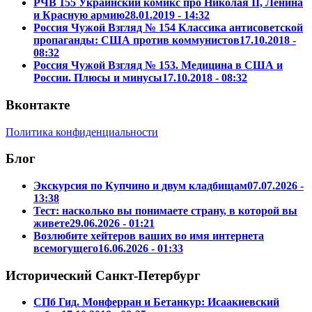
РЧВ 155 Украинский комикс про Николая II, Ленина
и Красную армию
28.01.2019 - 14:32
Россия Чужой Взгляд № 154 Классика антисоветской
пропаганды: США против коммунистов
17.10.2018 -
08:32
Россия Чужой Взгляд № 153. Медицина в США и
России. Плюсы и минусы
17.10.2018 - 08:32
Вконтакте
Политика конфиденциальности
Блог
Экскурсия по Купчино и двум кладбищам
07.07.2026 -
13:38
Тест: насколько вы понимаете страну, в которой вы
живете
29.06.2026 - 01:21
Возлюбите хейтеров ваших во имя интернета
всемогущего
16.06.2026 - 01:33
Исторический Санкт-Петербург
СПб Гид. Монферран и Бетанкур: Исаакиевский