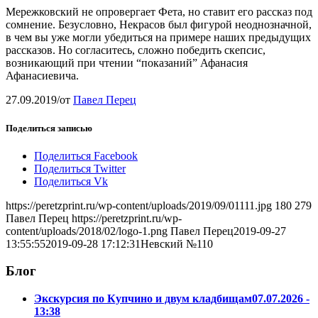
Мережковский не опровергает Фета, но ставит его рассказ под
сомнение. Безусловно, Некрасов был фигурой неоднозначной,
в чем вы уже могли убедиться на примере наших предыдущих
рассказов. Но согласитесь, сложно победить скепсис,
возникающий при чтении “показаний” Афанасия
Афанасиевича.
27.09.2019
/
от
Павел Перец
Поделиться записью
Поделиться Facebook
Поделиться Twitter
Поделиться Vk
https://peretzprint.ru/wp-content/uploads/2019/09/01111.jpg
180
279
Павел Перец
https://peretzprint.ru/wp-
content/uploads/2018/02/logo-1.png
Павел Перец
2019-09-27
13:55:55
2019-09-28 17:12:31
Невский №110
Блог
Экскурсия по Купчино и двум кладбищам
07.07.2026 -
13:38