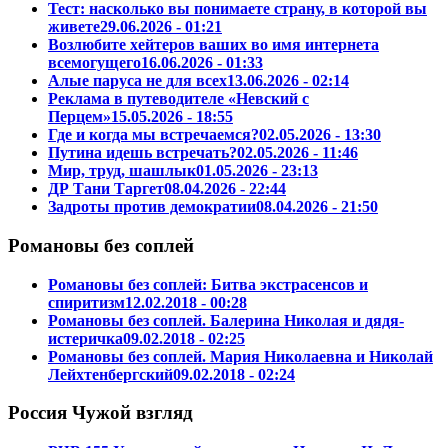
Тест: насколько вы понимаете страну, в которой вы
живете
29.06.2026 - 01:21
Возлюбите хейтеров ваших во имя интернета
всемогущего
16.06.2026 - 01:33
Алые паруса не для всех
13.06.2026 - 02:14
Реклама в путеводителе «Невский с
Перцем»
15.05.2026 - 18:55
Где и когда мы встречаемся?
02.05.2026 - 13:30
Путина идешь встречать?
02.05.2026 - 11:46
Мир, труд, шашлык
01.05.2026 - 23:13
ДР Тани Таргет
08.04.2026 - 22:44
Задроты против демократии
08.04.2026 - 21:50
Романовы без соплей
Романовы без соплей: Битва экстрасенсов и
спиритизм
12.02.2018 - 00:28
Романовы без соплей. Балерина Николая и дядя-
истеричка
09.02.2018 - 02:25
Романовы без соплей. Мария Николаевна и Николай
Лейхтенбергский
09.02.2018 - 02:24
Россия Чужой взгляд