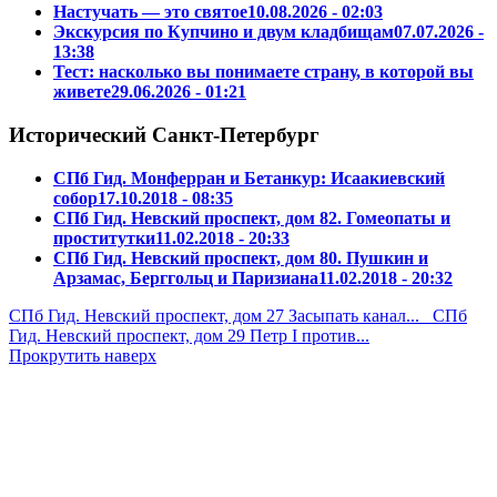
Настучать — это святое
10.08.2026 - 02:03
Экскурсия по Купчино и двум кладбищам
07.07.2026 -
13:38
Тест: насколько вы понимаете страну, в которой вы
живете
29.06.2026 - 01:21
Исторический Санкт-Петербург
СПб Гид. Монферран и Бетанкур: Исаакиевский
собор
17.10.2018 - 08:35
СПб Гид. Невский проспект, дом 82. Гомеопаты и
проститутки
11.02.2018 - 20:33
СПб Гид. Невский проспект, дом 80. Пушкин и
Арзамас, Берггольц и Паризиана
11.02.2018 - 20:32
СПб Гид. Невский проспект, дом 27 Засыпать канал...
СПб
Гид. Невский проспект, дом 29 Петр I против...
Прокрутить наверх