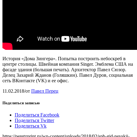
История «Дома Зингера». Попытка построить небоскреб в
центре столицы. Швейная компания Singer. Эмблема США на
фасаде здания (большая печать). Архитектор Павел Сюзор.
Делец Захарий Жданов (Голяшкин). Павел Дуров, социальная
сеть ВКонтакте (VK) и ее офис.
11.02.2018
/
от
Павел Перец
Поделиться записью
Поделиться Facebook
Поделиться Twitter
Поделиться Vk
https://peretzprint.ru/wp-content/uploads/2018/02/spb-gid-nevskij-