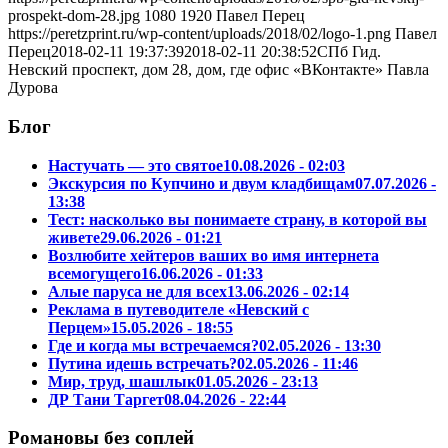
prospekt-dom-28.jpg
1080
1920
Павел Перец
https://peretzprint.ru/wp-content/uploads/2018/02/logo-1.png
Павел
Перец
2018-02-11 19:37:39
2018-02-11 20:38:52
СПб Гид.
Невский проспект, дом 28, дом, где офис «ВКонтакте» Павла
Дурова
Блог
Настучать — это святое
10.08.2026 - 02:03
Экскурсия по Купчино и двум кладбищам
07.07.2026 -
13:38
Тест: насколько вы понимаете страну, в которой вы
живете
29.06.2026 - 01:21
Возлюбите хейтеров ваших во имя интернета
всемогущего
16.06.2026 - 01:33
Алые паруса не для всех
13.06.2026 - 02:14
Реклама в путеводителе «Невский с
Перцем»
15.05.2026 - 18:55
Где и когда мы встречаемся?
02.05.2026 - 13:30
Путина идешь встречать?
02.05.2026 - 11:46
Мир, труд, шашлык
01.05.2026 - 23:13
ДР Тани Таргет
08.04.2026 - 22:44
Романовы без соплей