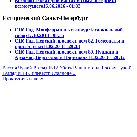
Возлюбите хейтеров ваших во имя интернета
всемогущего
16.06.2026 - 01:33
Исторический Санкт-Петербург
СПб Гид. Монферран и Бетанкур: Исаакиевский
собор
17.10.2018 - 08:35
СПб Гид. Невский проспект, дом 82. Гомеопаты и
проститутки
11.02.2018 - 20:33
СПб Гид. Невский проспект, дом 80. Пушкин и
Арзамас, Берггольц и Паризиана
11.02.2018 - 20:32
Россия Чужой Взгляд №12 Убить Вашингтона
Россия Чужой
Взгляд №14 Сильвестр Сталлоне:...
Прокрутить наверх