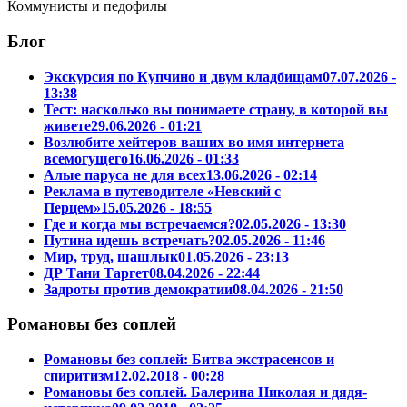
Коммунисты и педофилы
Блог
Экскурсия по Купчино и двум кладбищам
07.07.2026 -
13:38
Тест: насколько вы понимаете страну, в которой вы
живете
29.06.2026 - 01:21
Возлюбите хейтеров ваших во имя интернета
всемогущего
16.06.2026 - 01:33
Алые паруса не для всех
13.06.2026 - 02:14
Реклама в путеводителе «Невский с
Перцем»
15.05.2026 - 18:55
Где и когда мы встречаемся?
02.05.2026 - 13:30
Путина идешь встречать?
02.05.2026 - 11:46
Мир, труд, шашлык
01.05.2026 - 23:13
ДР Тани Таргет
08.04.2026 - 22:44
Задроты против демократии
08.04.2026 - 21:50
Романовы без соплей
Романовы без соплей: Битва экстрасенсов и
спиритизм
12.02.2018 - 00:28
Романовы без соплей. Балерина Николая и дядя-