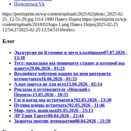
Поделиться Vk
https://peretzprint.ru/wp-content/uploads/2025/02/photo_2025-02-
25_12-51-29.jpg
1114
1980
Павел Перец
https://peretzprint.ru/wp-
content/uploads/2018/02/logo-1.png
Павел Перец
2025-02-25
12:54:27
2025-02-25 12:54:51
Обезбол
Блог
Экскурсия по Купчино и двум кладбищам
07.07.2026 -
13:38
Тест: насколько вы понимаете страну, в которой вы
живете
29.06.2026 - 01:21
Возлюбите хейтеров ваших во имя интернета
всемогущего
16.06.2026 - 01:33
Алые паруса не для всех
13.06.2026 - 02:14
Реклама в путеводителе «Невский с
Перцем»
15.05.2026 - 18:55
Где и когда мы встречаемся?
02.05.2026 - 13:30
Путина идешь встречать?
02.05.2026 - 11:46
Мир, труд, шашлык
01.05.2026 - 23:13
ДР Тани Таргет
08.04.2026 - 22:44
Задроты против демократии
08.04.2026 - 21:50