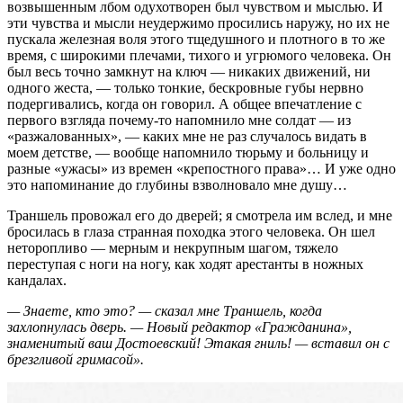
возвышенным лбом одухотворен был чувством и мыслью. И
эти чувства и мысли неудержимо просились наружу, но их не
пускала железная воля этого тщедушного и плотного в то же
время, с широкими плечами, тихого и угрюмого человека. Он
был весь точно замкнут на ключ — никаких движений, ни
одного жеста, — только тонкие, бескровные губы нервно
подергивались, когда он говорил. А общее впечатление с
первого взгляда почему-то напомнило мне солдат — из
«разжалованных», — каких мне не раз случалось видать в
моем детстве, — вообще напомнило тюрьму и больницу и
разные «ужасы» из времен «крепостного права»… И уже одно
это напоминание до глубины взволновало мне душу…
Траншель провожал его до дверей; я смотрела им вслед, и мне
бросилась в глаза странная походка этого человека. Он шел
неторопливо — мерным и некрупным шагом, тяжело
переступая с ноги на ногу, как ходят арестанты в ножных
кандалах.
— Знаете, кто это? — сказал мне Траншель, когда
захлопнулась дверь. — Новый редактор «Гражданина»,
знаменитый ваш Достоевский! Этакая гниль! — вставил он с
брезгливой гримасой».