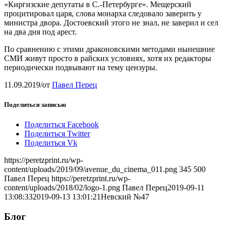
«Киргизские депутаты в С.-Петербурге». Мещерский
процитировал царя, слова монарха следовало заверить у
министра двора. Достоевский этого не знал, не заверил и сел
на два дня под арест.
По сравнению с этими драконовскими методами нынешние
СМИ живут просто в райских условиях, хотя их редакторы
периодически подвывают на тему цензуры.
11.09.2019
/
от
Павел Перец
Поделиться записью
Поделиться Facebook
Поделиться Twitter
Поделиться Vk
https://peretzprint.ru/wp-
content/uploads/2019/09/avenue_du_cinema_011.png
345
500
Павел Перец
https://peretzprint.ru/wp-
content/uploads/2018/02/logo-1.png
Павел Перец
2019-09-11
13:08:33
2019-09-13 13:01:21
Невский №47
Блог