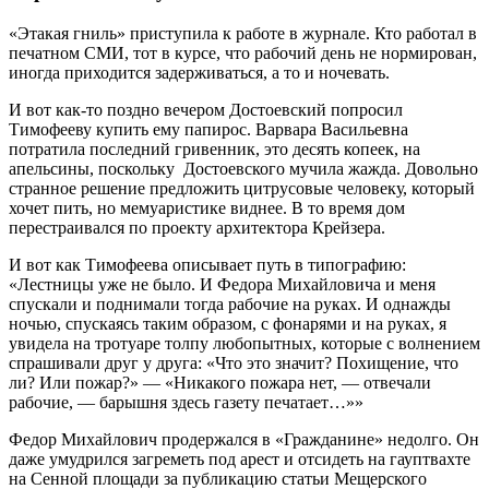
«Этакая гниль» приступила к работе в журнале. Кто работал в
печатном СМИ, тот в курсе, что рабочий день не нормирован,
иногда приходится задерживаться, а то и ночевать.
И вот как-то поздно вечером Достоевский попросил
Тимофееву купить ему папирос. Варвара Васильевна
потратила последний гривенник, это десять копеек, на
апельсины, поскольку Достоевского мучила жажда. Довольно
странное решение предложить цитрусовые человеку, который
хочет пить, но мемуаристике виднее. В то время дом
перестраивался по проекту архитектора Крейзера.
И вот как Тимофеева описывает путь в типографию:
«Лестницы уже не было. И Федора Михайловича и меня
спускали и поднимали тогда рабочие на руках. И однажды
ночью, спускаясь таким образом, с фонарями и на руках, я
увидела на тротуаре толпу любопытных, которые с волнением
спрашивали друг у друга: «Что это значит? Похищение, что
ли? Или пожар?» — «Никакого пожара нет, — отвечали
рабочие, — барышня здесь газету печатает…»»
Федор Михайлович продержался в «Гражданине» недолго. Он
даже умудрился загреметь под арест и отсидеть на гауптвахте
на Сенной площади за публикацию статьи Мещерского