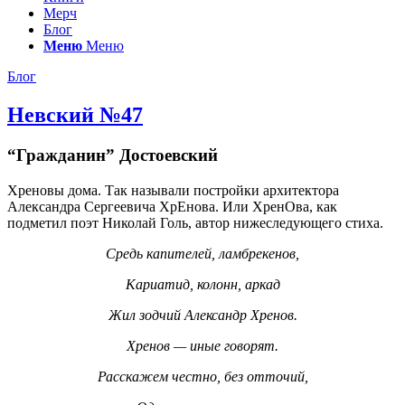
Мерч
Блог
Меню
Меню
Блог
Невский №47
“Гражданин” Достоевский
Хреновы дома. Так называли постройки архитектора
Александра Сергеевича ХрЕнова. Или ХренОва, как
подметил поэт Николай Голь, автор нижеследующего стиха.
Средь капителей, ламбрекенов,
Кариатид, колонн, аркад
Жил зодчий Александр Хренов.
Хренов — иные говорят.
Расскажем честно, без отточий,