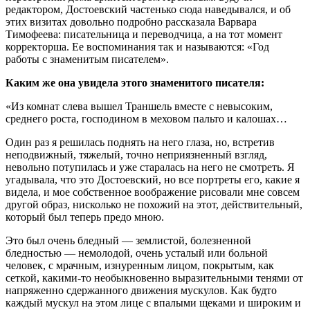
редактором, Достоевский частенько сюда наведывался, и об
этих визитах довольно подробно рассказала Варвара
Тимофеева: писательница и переводчица, а на тот момент
корректорша. Ее воспоминания так и называются: «Год
работы с знаменитым писателем».
Каким же она увидела этого знаменитого писателя:
«Из комнат слева вышел Траншель вместе с невысоким,
среднего роста, господином в меховом пальто и калошах…
Один раз я решилась поднять на него глаза, но, встретив
неподвижный, тяжелый, точно неприязненный взгляд,
невольно потупилась и уже старалась на него не смотреть. Я
угадывала, что это Достоевский, но все портреты его, какие я
видела, и мое собственное воображение рисовали мне совсем
другой образ, нисколько не похожий на этот, действительный,
который был теперь предо мною.
Это был очень бледный — землистой, болезненной
бледностью — немолодой, очень усталый или больной
человек, с мрачным, изнуренным лицом, покрытым, как
сеткой, какими-то необыкновенно выразительными тенями от
напряженно сдержанного движения мускулов. Как будто
каждый мускул на этом лице с впалыми щеками и широким и