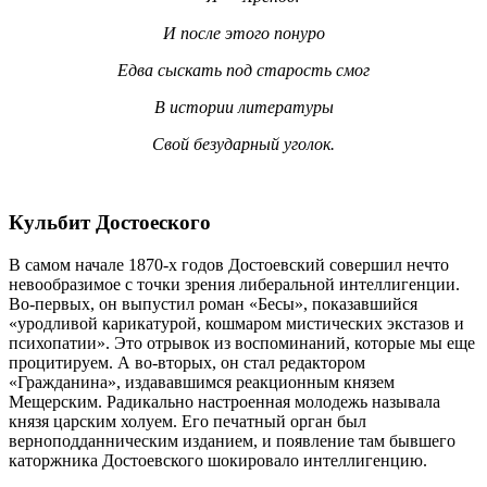
И после этого понуро
Едва сыскать под старость смог
В истории литературы
Свой безударный уголок.
Кульбит Достоеского
В самом начале 1870-х годов Достоевский совершил нечто
невообразимое с точки зрения либеральной интеллигенции.
Во-первых, он выпустил роман «Бесы», показавшийся
«уродливой карикатурой, кошмаром мистических экстазов и
психопатии». Это отрывок из воспоминаний, которые мы еще
процитируем. А во-вторых, он стал редактором
«Гражданина», издававшимся реакционным князем
Мещерским. Радикально настроенная молодежь называла
князя царским холуем. Его печатный орган был
верноподданническим изданием, и появление там бывшего
каторжника Достоевского шокировало интеллигенцию.