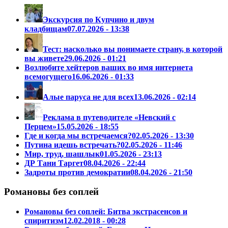
Экскурсия по Купчино и двум
кладбищам
07.07.2026 - 13:38
Тест: насколько вы понимаете страну, в которой
вы живете
29.06.2026 - 01:21
Возлюбите хейтеров ваших во имя интернета
всемогущего
16.06.2026 - 01:33
Алые паруса не для всех
13.06.2026 - 02:14
Реклама в путеводителе «Невский с
Перцем»
15.05.2026 - 18:55
Где и когда мы встречаемся?
02.05.2026 - 13:30
Путина идешь встречать?
02.05.2026 - 11:46
Мир, труд, шашлык
01.05.2026 - 23:13
ДР Тани Таргет
08.04.2026 - 22:44
Задроты против демократии
08.04.2026 - 21:50
Романовы без соплей
Романовы без соплей: Битва экстрасенсов и
спиритизм
12.02.2018 - 00:28