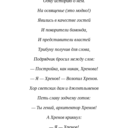
Одну историю о нем.
На освященье (это модно!)
Явились в качестве гостей
И покорители бомонда,
И представители властей
Трибуну получив для слова,
Подрядчик бросил между слов:
— Постройка, как никак, Хренова!
— Я — Хренов! — Возопил Хренов.
Хор светских дам и джентльменов
Петь славу зодчему готов:
— Ты гений, архитектор Хренов!
А Хренов крикнул:
— Я — Хренов!