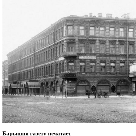
Барышня газету печатает