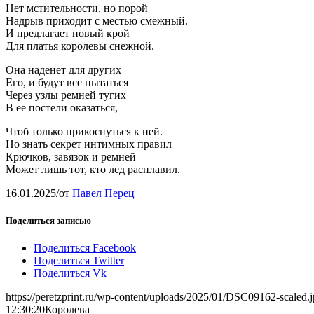
Нет мстительности, но порой
Надрыв приходит с местью смежный.
И предлагает новый крой
Для платья королевы снежной.
Она наденет для других
Его, и будут все пытаться
Через узлы ремней тугих
В ее постели оказаться,
Чтоб только прикоснуться к ней.
Но знать секрет интимных правил
Крючков, завязок и ремней
Может лишь тот, кто лед расплавил.
16.01.2025
/
от
Павел Перец
Поделиться записью
Поделиться Facebook
Поделиться Twitter
Поделиться Vk
https://peretzprint.ru/wp-content/uploads/2025/01/DSC09162-scaled.
12:30:20
Королева