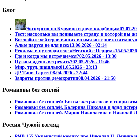
Блог
Экскурсия по Купчино и двум кладбищам
07.07.20
Тест: насколько вы понимаете страну, в которой вы ж
Возлюбите хейтеров ваших во имя интернета всемогу
Алые паруса не для всех
13.06.2026 - 02:14
Реклама в путеводителе «Невский с Перцем»
15.05.2026
Где и когда мы встречаемся?
02.05.2026 - 13:30
Путина идешь встречать?
02.05.2026 - 11:46
Мир, труд, шашлык
01.05.2026 - 23:13
ДР Тани Таргет
08.04.2026 - 22:44
Задроты против демократии
08.04.2026 - 21:50
Романовы без соплей
Романовы без соплей: Битва экстрасенсов и спиритиз
Романовы без соплей. Балерина Николая и дядя-истер
Романовы без соплей. Мария Николаевна и Николай Л
Россия Чужой взгляд
РЧВ 155 Украинский комикс про Николая II, Ленина 