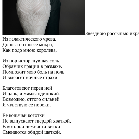
Звездною россыпью икр
Из галактического чрева.
Дорога на шоссе мокра,
Как подо мною королева,
Из пор исторгнувшая соль.
Образчик грации в размахе.
Помножит мою боль на ноль
И высосет ночные страхи.
Благоговеют перед ней
И царь, и мямля одинокий.
Возможно, оттого сильней
Я чувствую ее пороки.
Ее кошачьи коготки
Не выпускают твердой хваткой,
В которой нежности витки
Сменяются обидой шаткой.