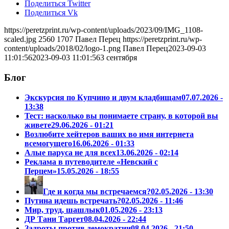
Поделиться Twitter
Поделиться Vk
https://peretzprint.ru/wp-content/uploads/2023/09/IMG_1108-
scaled.jpg
2560
1707
Павел Перец
https://peretzprint.ru/wp-
content/uploads/2018/02/logo-1.png
Павел Перец
2023-09-03
11:01:56
2023-09-03 11:01:56
3 сентября
Блог
Экскурсия по Купчино и двум кладбищам
07.07.2026 -
13:38
Тест: насколько вы понимаете страну, в которой вы
живете
29.06.2026 - 01:21
Возлюбите хейтеров ваших во имя интернета
всемогущего
16.06.2026 - 01:33
Алые паруса не для всех
13.06.2026 - 02:14
Реклама в путеводителе «Невский с
Перцем»
15.05.2026 - 18:55
Где и когда мы встречаемся?
02.05.2026 - 13:30
Путина идешь встречать?
02.05.2026 - 11:46
Мир, труд, шашлык
01.05.2026 - 23:13
ДР Тани Таргет
08.04.2026 - 22:44
Задроты против демократии
08.04.2026 - 21:50