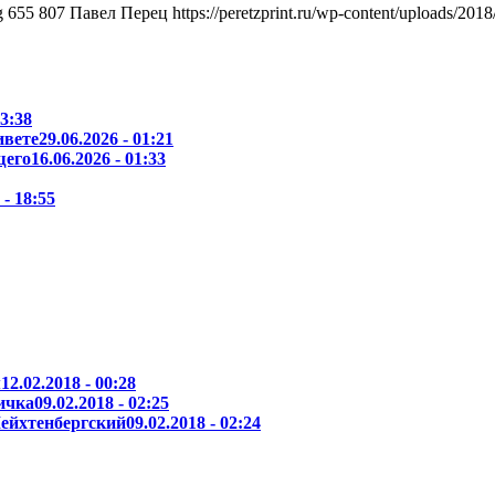
g
655
807
Павел Перец
https://peretzprint.ru/wp-content/uploads/201
13:38
ивете
29.06.2026 - 01:21
щего
16.06.2026 - 01:33
 - 18:55
м
12.02.2018 - 00:28
ичка
09.02.2018 - 02:25
ейхтенбергский
09.02.2018 - 02:24