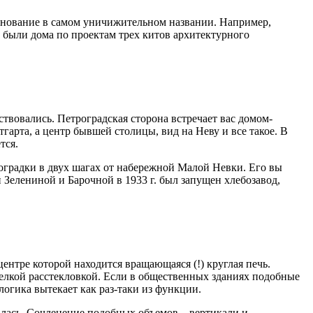
евнование в самом уничижительном названии. Например,
ут были дома по проектам трех китов архитектурного
твовались. Петроградская сторона встречает вас домом-
арта, а центр бывшей столицы, вид на Неву и все такое. В
тся.
роградки в двух шагах от набережной Малой Невки. Его вы
 Зелениной и Барочной в 1933 г. был запущен хлебозавод,
ентре которой находится вращающаяся (!) круглая печь.
елкой расстекловкой. Если в общественных зданиях подобные
огика вытекает как раз-таки из функции.
алась. Сочленение подобных объемов – вертикали и