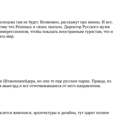
нецова там не будет. Возможно, расскажут про иконы. И все.
тому что Репиных и своих хватало. Директор Русского музея
 импрессионизм, чтобы показать иностранным туристам, что и
есь мир.
и Штакеншнейдера, но они те еще русские парни. Правда, их
ся авангард и все отпочковавшиеся от него направления.
асается живописи, архитектуры и дизайна, тут царит полное