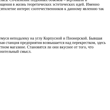
ощения в жизнь теоретических эстетических идей. Именно
сятилетие интерес соотечественников к данному явлению так
щемуся неподалеку на углу Корпусной и Пионерской. Бывшая
вая станция предприятия возвышается над перекрестком, здесь
ном магазине. Становятся ли они вкуснее от того, что
олнительный смысл.