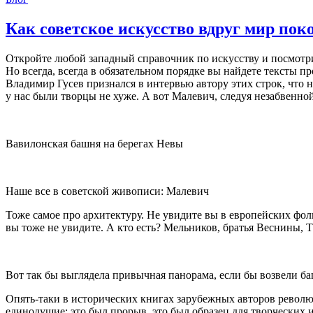
Как советское искусство вдруг мир пок
Откройте любой западный справочник по искусству и посмотри
Но всегда, всегда в обязательном порядке вы найдете тексты 
Владимир Гусев признался в интервью автору этих строк, что
у нас были творцы не хуже. А вот Малевич, следуя незабвенной
Вавилонская башня на берегах Невы
Наше все в советской живописи: Малевич
Тоже самое про архитектуру. Не увидите вы в европейских фол
вы тоже не увидите. А кто есть? Мельников, братья Веснины, Т
Вот так бы выглядела привычная панорама, если бы возвели б
Опять-таки в исторических книгах зарубежных авторов революц
единодушие: это был прорыв, это был образец для творческих 