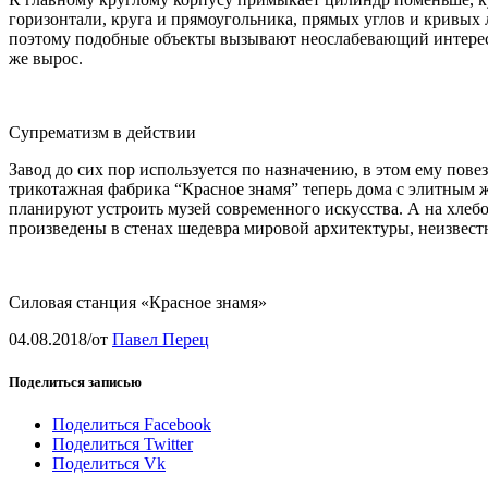
горизонтали, круга и прямоугольника, прямых углов и кривых
поэтому подобные объекты вызывают неослабевающий интерес з
же вырос.
Супрематизм в действии
Завод до сих пор используется по назначению, в этом ему пов
трикотажная фабрика “Красное знамя” теперь дома с элитным ж
планируют устроить музей современного искусства. А на хлебо
произведены в стенах шедевра мировой архитектуры, неизвест
Силовая станция «Красное знамя»
04.08.2018
/
от
Павел Перец
Поделиться записью
Поделиться Facebook
Поделиться Twitter
Поделиться Vk