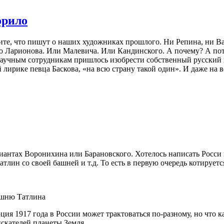
орило
те, что пишут о наших художниках прошлого. Ни Репина, ни Вас
про Ларионова. Или Малевича. Или Кандинского. А почему? А по
 научным сотрудникам пришлось изобрести собственный русский
 лирике певца Баскова, «на всю страну такой один». И даже на в
иантах Воронихина или Барановского. Хотелось написать Росси 
атлин со своей башней и т.д. То есть в первую очередь котирует
ашню Татлина
ия 1917 года в России может трактоваться по-разному, но что к
искателей планеты Земля.