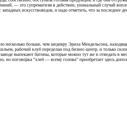
 линий, — это супрематизм в действии, уникальный случай вопл
ападных искусствоведов, и надо отметить, что за последнее де
езло несколько больше, чем шедевру Эриха Мендельсона, находя
ильем, рабочий клуб переделан под бизнес-центр, и только сило
заводе выпекают батоны, которые можно тут же и отведать в мест
но, но поговорка “хлеб — всему голова” приобретает здесь доп