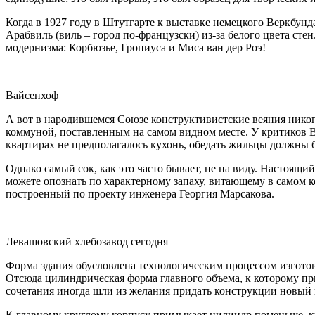
Когда в 1927 году в Штутгарте к выставке немецкого Веркбун
Арабвиль (виль – город по-французски) из-за белого цвета сте
модернизма: Корбюзье, Гропиуса и Миса ван дер Роэ!
Вайсенхоф
А вот в народившемся Союзе конструктивистские веяния никого
коммуной, поставленным на самом видном месте. У критиков Ва
квартирах не предполагалось кухонь, обедать жильцы должны б
Однако самый сок, как это часто бывает, не на виду. Настоя
можете опознать по характерному запаху, витающему в самом к
построенный по проекту инженера Георгия Марсакова.
Левашовский хлебозавод сегодня
Форма здания обусловлена технологическим процессом изготовл
Отсюда цилиндрическая форма главного объема, к которому п
сочетания иногда шли из желания придать конструкции новый в
К главному круглому корпусу примыкает цилиндр поменьше, куд