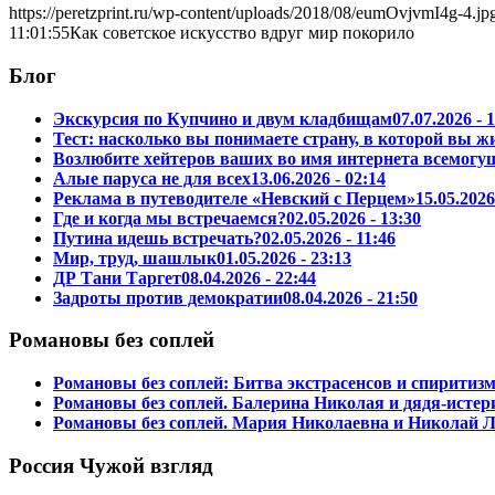
https://peretzprint.ru/wp-content/uploads/2018/08/eumOvjvmI4g-4.jp
11:01:55
Как советское искусство вдруг мир покорило
Блог
Экскурсия по Купчино и двум кладбищам
07.07.2026 - 
Тест: насколько вы понимаете страну, в которой вы ж
Возлюбите хейтеров ваших во имя интернета всемогу
Алые паруса не для всех
13.06.2026 - 02:14
Реклама в путеводителе «Невский с Перцем»
15.05.2026
Где и когда мы встречаемся?
02.05.2026 - 13:30
Путина идешь встречать?
02.05.2026 - 11:46
Мир, труд, шашлык
01.05.2026 - 23:13
ДР Тани Таргет
08.04.2026 - 22:44
Задроты против демократии
08.04.2026 - 21:50
Романовы без соплей
Романовы без соплей: Битва экстрасенсов и спиритиз
Романовы без соплей. Балерина Николая и дядя-истер
Романовы без соплей. Мария Николаевна и Николай Л
Россия Чужой взгляд