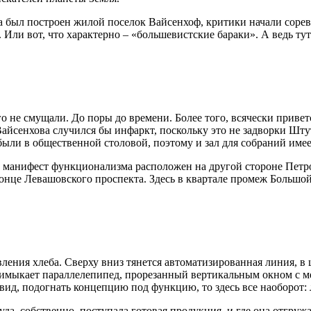
да был построен жилой поселок Вайсенхоф, критики начали сор
н. Или вот, что характерно – «большевистские бараки». А ведь т
 не смущали. До поры до времени. Более того, всячески приветс
йсенхова случился бы инфаркт, поскольку это не задворки Штутг
ыли в общественной столовой, поэтому и зал для собраний имее
щий манифест функционализма расположен на другой стороне Пет
онце Левашовского проспекта. Здесь в квартале промеж Большой
ения хлеба. Сверху вниз тянется автоматизированная линия, в ц
римыкает параллелепипед, прорезанный вертикальным окном с м
ид, подогнать концепцию под функцию, то здесь все наоборот: л
а, собственно, поступала готовая продукция, и где она отгруж